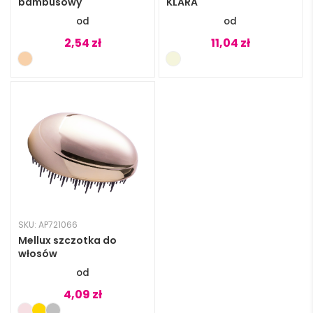
bambusowy
KLARA
2,54
zł
11,04
zł
SKU: AP721066
Mellux szczotka do
włosów
4,09
zł