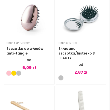
SKU: AXP-V0632
SKU: KC2683
Szczotka do włosów
Składana
anti-tangle
szczotka/lusterko B
BEAUTY
6,09
zł
2,87
zł