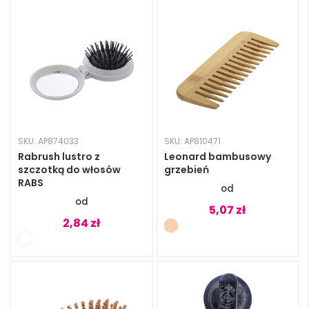
SKU: AP874033
SKU: AP810471
Rabrush lustro z
Leonard bambusowy
szczotką do włosów
grzebień
RABS
5,07
zł
2,84
zł