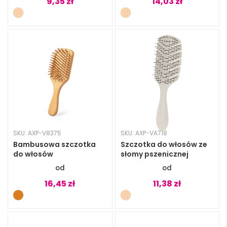
9,35
zł
14,03
zł
SKU: AXP-V8375
SKU: AXP-VA718
Bambusowa szczotka
Szczotka do włosów ze
do włosów
słomy pszenicznej
16,45
zł
11,38
zł