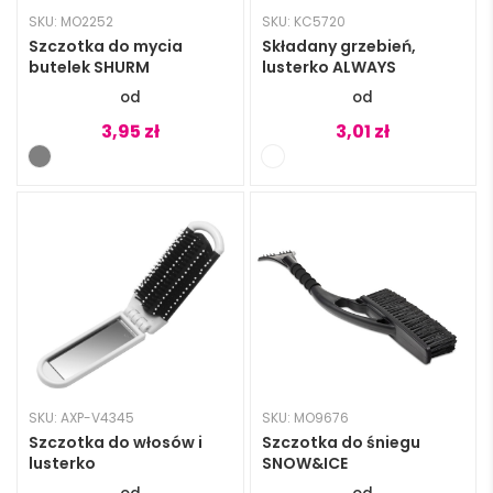
SKU: MO2252
SKU: KC5720
Szczotka do mycia
Składany grzebień,
butelek SHURM
lusterko ALWAYS
3,95
zł
3,01
zł
SKU: AXP-V4345
SKU: MO9676
Szczotka do włosów i
Szczotka do śniegu
lusterko
SNOW&ICE