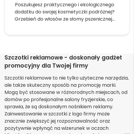
Poszukujesz praktycznego i ekologicznego
wybrać
dodatku do swojej kosmetyczki podróżnej?
na
Grzebień do włosów ze słomy pszenicznej...
stronie
produktu
Ten
produkt
ma
wiele
Szczotki reklamowe - doskonały gadżet
wariantów.
promocyjny dla Twojej firmy
Opcje
można
Szczotki reklamowe to nie tylko użyteczne narzędzia,
wybrać
ale także skuteczny sposób na promocję marki.
na
Mogą być stosowane w różnorodnych miejscach, od
stronie
domów po profesjonalne salony fryzjerskie, co
produktu
sprawia, że są doskonałym nośnikiem reklamy.
Zainwestowanie w szczotki z logo firmy może
znacznie zwiększyć jej rozpoznawalność oraz
pozytywnie wpłynąć na wizerunek w oczach