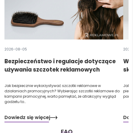
2026-08-05
2026
Bezpieczeństwo i regulacje dotyczące
Wpł
używania szczotek reklamowych
sku
Jak bezpiecznie wykorzystywać szczotki reklamowe w
Jak 
działaniach promocyjnych? Wybierając szczotki reklamowe do
pierw
kampanii promocyjnej, warto pamiętać, że atrakcyjny wygląd
ponie
gadżetu to…
Dowiedz się więcej
Dow
FAQ