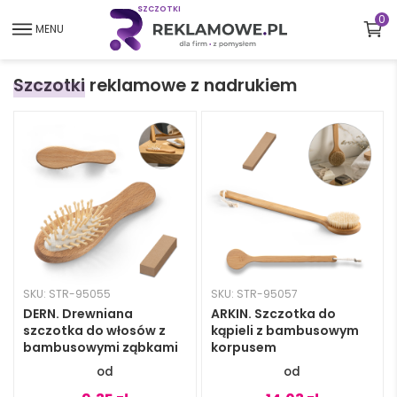
S
Z
C
Z
O
T
K
I
0
MENU
Szczotki
reklamowe z nadrukiem
SKU: STR-95055
SKU: STR-95057
DERN. Drewniana
ARKIN. Szczotka do
szczotka do włosów z
kąpieli z bambusowym
bambusowymi ząbkami
korpusem