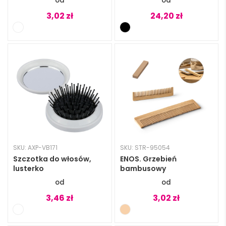
3,02
zł
24,20
zł
SKU: AXP-VB171
SKU: STR-95054
Szczotka do włosów,
ENOS. Grzebień
lusterko
bambusowy
3,46
zł
3,02
zł